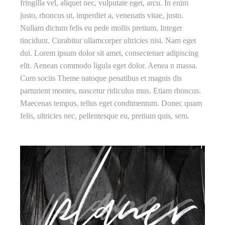
fringilla vel, aliquet nec, vulputate eget, arcu. In enim
justo, rhoncus ut, imperdiet a, venenatis vitae, justo.
Nullam dictum felis eu pede mollis pretium. Integer
tincidunt. Curabitur ullamcorper ultricies nisi. Nam eget
dui. Lorem ipsum dolor sit amet, consectetuer adipiscing
elit. Aenean commodo ligula eget dolor. Aenea n massa.
Cum sociis Theme natoque penatibus et magnis dis
parturient montes, nascetur ridiculus mus. Etiam rhoncus.
Maecenas tempus, tellus eget condimentum. Donec quam
felis, ultricies nec, pellentesque eu, pretium quis, sem.