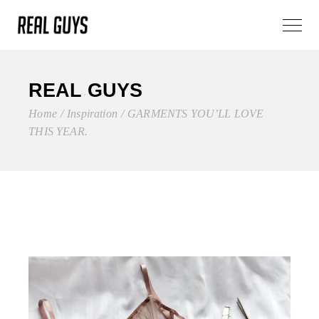
REAL GUYS
Home
Inspiration
GARMENTS YOU’LL LOVE
THIS YEAR.