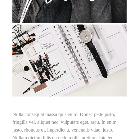
Nulla consequat massa quis enim. Donec pede justo,
fringilla vel, aliquet nec, vulputate eget, arcu. In enim
justo, rhoncus ut, imperdiet a, venenatis vitae, justo.
Nullam dictum felis eu pede mollis pretium. Integer