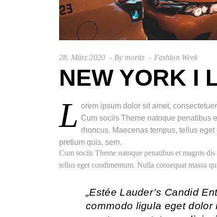
28. März 2020
By
moritz
Fashion Week
NEW YORK I 
L
orem ipsum dolor sit amet, consectetue
Cum sociis Theme natoque penatibus et 
rhoncus. Maecenas tempus, tellus eget 
pretium quis, sem.
Cum sociis Theme natoque penatibus et magnis dis 
tellus eget condimentum. Nulla consequat massa quis
„Estée Lauder’s Candid En
commodo ligula eget dolor 