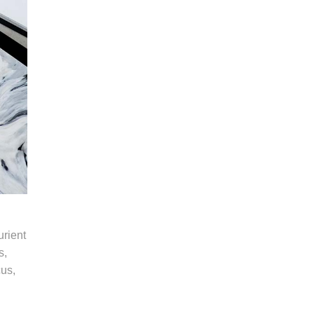
rient
s,
cus,