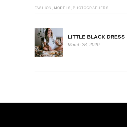
,
,
FASHION
MODELS
PHOTOGRAPHERS
LITTLE BLACK DRESS
March 28, 2020