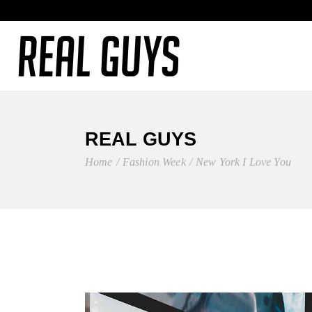
REAL GUYS
Home
Fashion Week
New York I Love You