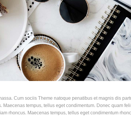
assa. Cum sociis Theme natoque penatibus et magnis dis partu
s. Maecenas tempus, tellus eget condimentum. Donec quam feli
 Etiam rhoncus. Maecenas tempus, tellus eget condimentum rhon