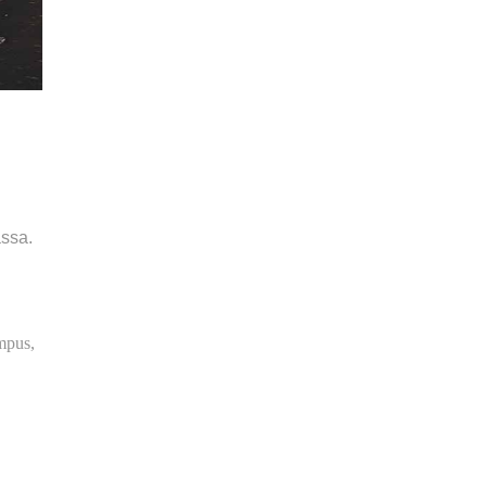
assa.
mpus,