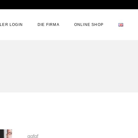
Wir über uns
LER LOGIN
DIE FIRMA
ONLINE SHOP
Agenturen/Showrooms
Media
Kontakt
Wir über uns
Agenturen/Showrooms
Media
Kontakt
ggfgf