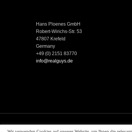
Hans Ploenes GmbH
Robert-Wirichs-Str. 53
47807 Krefeld
Germany
+49 (0) 2151 83770
info@realguys.de
Impressum
|
Datenschutz
Wir verwenden Cookies auf unserer Website, um Ihnen die relevante