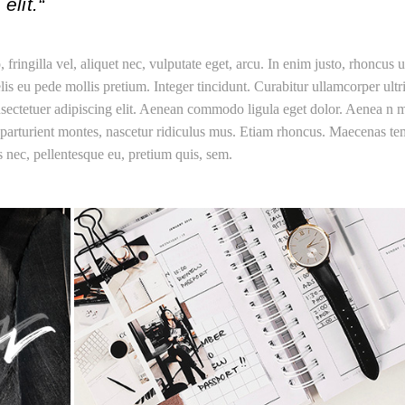
elit.“
ringilla vel, aliquet nec, vulputate eget, arcu. In enim justo, rhoncus u
lis eu pede mollis pretium. Integer tincidunt. Curabitur ullamcorper ultr
nsectetuer adipiscing elit. Aenean commodo ligula eget dolor. Aenea n 
parturient montes, nascetur ridiculus mus. Etiam rhoncus. Maecenas te
 nec, pellentesque eu, pretium quis, sem.