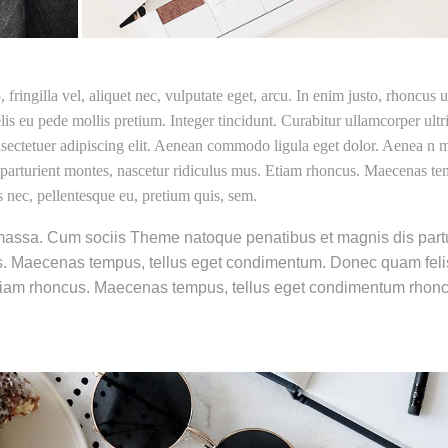
ringilla vel, aliquet nec, vulputate eget, arcu. In enim justo, rhoncus u
lis eu pede mollis pretium. Integer tincidunt. Curabitur ullamcorper ultr
nsectetuer adipiscing elit. Aenean commodo ligula eget dolor. Aenea n 
parturient montes, nascetur ridiculus mus. Etiam rhoncus. Maecenas te
 nec, pellentesque eu, pretium quis, sem.
assa. Cum sociis Theme natoque penatibus et magnis dis partu
s. Maecenas tempus, tellus eget condimentum. Donec quam feli
 Etiam rhoncus. Maecenas tempus, tellus eget condimentum rhon