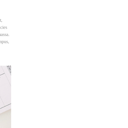
t,
icies
massa.
mpus,