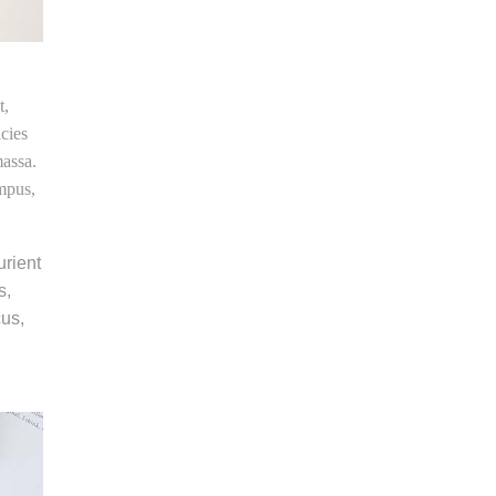
t,
icies
massa.
mpus,
rient
s,
cus,