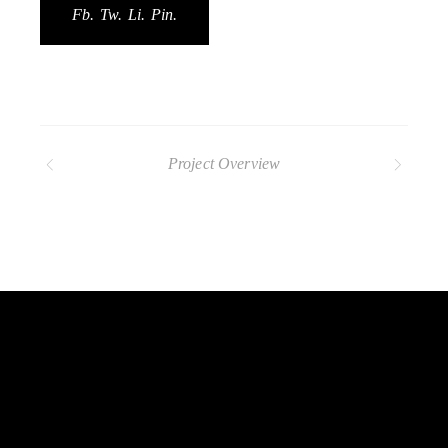
Fb.
Tw.
Li.
Pin.
Project Overview